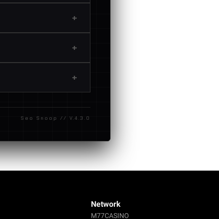
i berdasarkan analisis
+
hasiaan data
+
at kompetitif untuk
+
an analisis pola angka
Seo Snoop // V.4.3.0
Network
M77CASINO