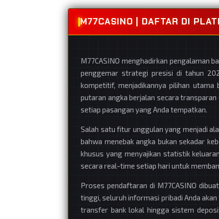
M77CASINO | DAFTAR DI PLA
M77CASINO menghadirkan pengalaman bar
penggemar strategi presisi di tahun 2
kompetitif, menjadikannya pilihan utama
putaran angka berjalan secara transparan
setiap pasangan yang Anda tempatkan.
Salah satu fitur unggulan yang menjadi 
bahwa menebak angka bukan sekadar keber
khusus yang menyajikan statistik keluara
secara real-time setiap hari untuk memban
Proses pendaftaran di M77CASINO dibuat
tinggi, seluruh informasi pribadi Anda aka
transfer bank lokal hingga sistem depo