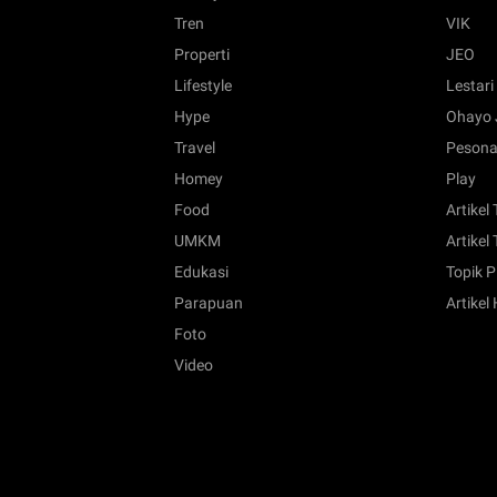
Tren
VIK
Properti
JEO
Lifestyle
Lestari
Hype
Ohayo 
Travel
Pesona
Homey
Play
Food
Artikel
UMKM
Artikel 
Edukasi
Topik P
Parapuan
Artikel
Foto
Video