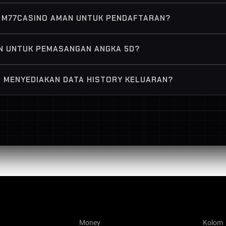
dapat mengakses menu "Prediksi Premium" yang diperbarui setiap har
 M77CASINO AMAN UNTUK PENDAFTARAN?
n terbaru.
enggunakan protokol SSL terbaru tahun 2026 untuk menjamin kera
N UNTUK PEMASANGAN ANGKA 5D?
asi seluruh member.
m premium, kami memberikan potongan diskon pemasangan yang sang
 MENYEDIAKAN DATA HISTORY KELUARAN?
l taruhan Anda.
p data keluaran (paito) yang sangat lengkap untuk keperluan riset d
Money
Kolom