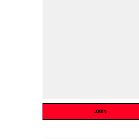
LOGIN