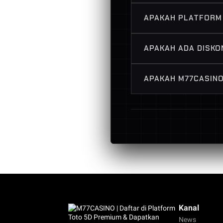
Setelah login, Anda 
APAKAH PLATFORM
statistik data keluara
Sangat aman. Kami m
APAKAH ADA DISKO
pendaftaran dan priv
Ya, sebagai platfor
APAKAH M77CASINO
memaksimalkan moda
Kami menyediakan arsi
harian Anda.
Kanal
News