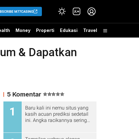
BSCRIBE M77CASINO
alth
Money
Properti
Edukasi
Travel
mium & Dapatkan
5 Komentar ⭐⭐⭐⭐⭐
Baru kali ini nemu situs yang
1
kasih acuan prediksi sedetail
ini. Angka racikannya sering
banget nyerempet dan
ngebantu banget buat saya
yang masih belajar pola.